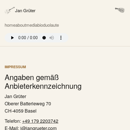
Jan Grüter
home
about
media
bio
duo
laute
IMPRESSUM
Angaben gemäß
Anbieterkennzeichnung
Jan Grüter
Oberer Batterieweg 70
CH-4059 Basel
Telefon:
+49 179 2203742
E-Mail:
j@jangrueter.com